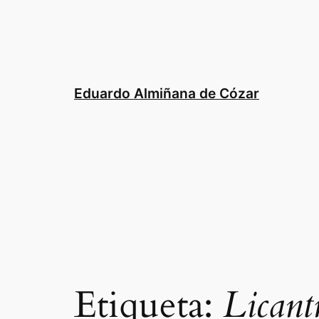
Saltar
al
contenido
Eduardo Almiñana de Cózar
Etiqueta:
Licant