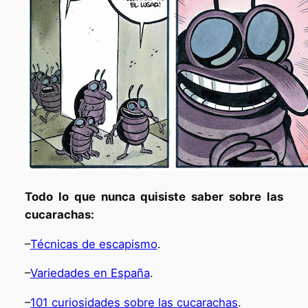
Todo lo que nunca quisiste saber sobre las
cucarachas:
–
Técnicas de escapismo
.
–
Variedades en España
.
–
101 curiosidades sobre las cucarachas
.