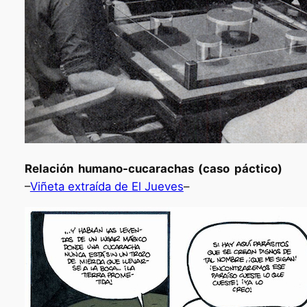
Relación humano-cucarachas (caso páctico)
–
Viñeta extraída de El Jueves
–