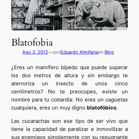
Blatofobia
—
Ago 3, 2012
por
Eduardo Almiñana
en
Blog
¿Eres un mamífero bípedo que puede superar
los dos metros de altura y sin embargo te
aterroriza un insecto de unos cinco
centímetros? No te preocupes, existe un
nombre para tu cobardía: No eres un
caguetas
cualquiera, eres un muy digno
blatofóbico
.
Las cucarachas son ese tipo de ser vivo que
tiene la capacidad de paralizar e inmovilizar a
sus enemigos simplemente con su repugnante