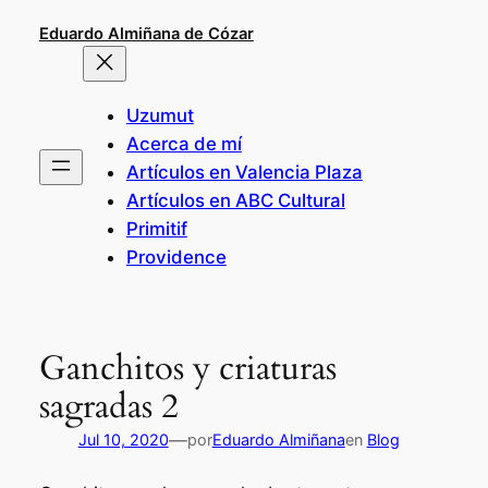
Saltar
Eduardo Almiñana de Cózar
al
contenido
Uzumut
Acerca de mí
Artículos en Valencia Plaza
Artículos en ABC Cultural
Primitif
Providence
Ganchitos y criaturas
sagradas 2
—
Jul 10, 2020
por
Eduardo Almiñana
en
Blog