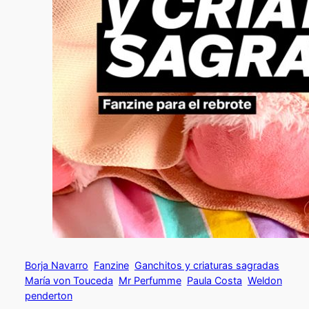
Borja Navarro
Fanzine
Ganchitos y criaturas sagradas
María von Touceda
Mr Perfumme
Paula Costa
Weldon
penderton